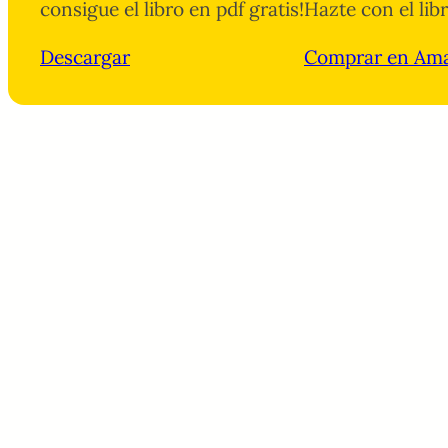
consigue el libro en pdf gratis!
Hazte con el lib
Descargar
Comprar en Am