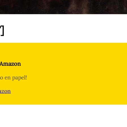
]
 Amazon
ro en papel!
azon