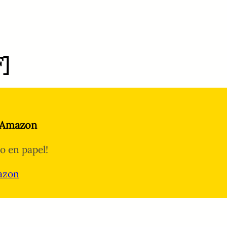
F]
 Amazon
ro en papel!
azon